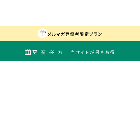
メルマガ登録者
限定プラン
空室検索
当サイトが最もお得
最安値カレンダー
宿泊日
室数
ORIX HOTELS & RESORTSが
日付指定なし
展開する施設ブランド
大人